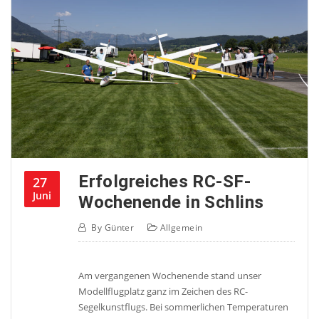
Erfolgreiches RC-SF-
27
Juni
Wochenende in Schlins
By
Günter
Allgemein
Am vergangenen Wochenende stand unser
Modellflugplatz ganz im Zeichen des RC-
Segelkunstflugs. Bei sommerlichen Temperaturen