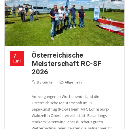
Österreichische
7
Juni
Meisterschaft RC-SF
2026
By
Günter
Allgemein
Am vergangenen Wochenende fand die
Österreichische Meisterschaft im RC-
Segelkunstflug (RC-SF) beim MFC Lohnsburg-
Waldzell in Oberösterreich statt. Bei anfangs
starkem Seitenwind, aber durchaus guten
Wetterbedingungen, zeigten die Teilnehmer ihr