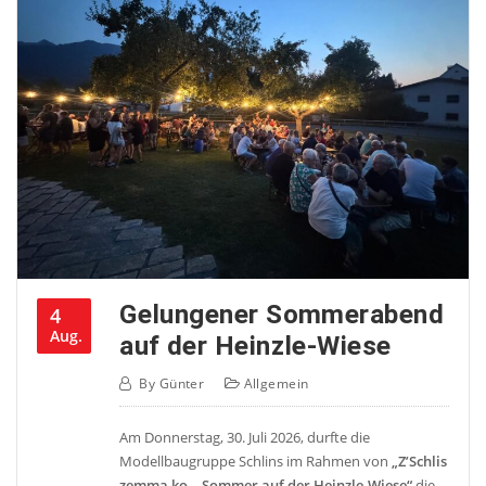
Gelungener Sommerabend
4
Aug.
auf der Heinzle-Wiese
By
Günter
Allgemein
Am Donnerstag, 30. Juli 2026, durfte die
Modellbaugruppe Schlins im Rahmen von
„Z’Schlis
zemma ko – Sommer auf der Heinzle-Wiese“
die